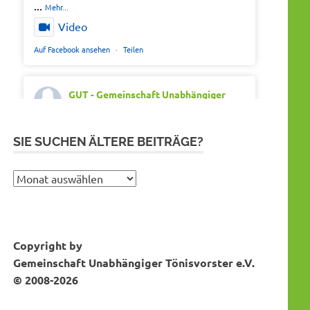
...
Mehr...
Video
Auf Facebook ansehen
·
Teilen
GUT - Gemeinschaft Unabhängiger
Tönisvorster
Montag 20th Juli 2026, 7:05
Out of office. Out of drama.
SIE SUCHEN ÄLTERE BEITRÄGE?
Wir wünschen schöne Ferien, Sonne und
gute Erholung.
Sie
suchen
#SommerferienNRW2026
ältere
#GUTfuerToenisvorst
Bei Instagram folgen
MEHR DAZU...
Beiträge?
#gemeinschaftunabhaengigertönisvorster
Copyright by
#tönisvorst
Gemeinschaft Unabhängiger Tönisvorster e.V.
Video
© 2008-2026
Auf Facebook ansehen
·
Teilen