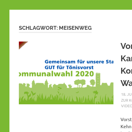
SCHLAGWORT:
MEISENWEG
Vo
Ka
Ko
Wa
18. JU
ZUR 
VIDE
Vorst
Kehn 