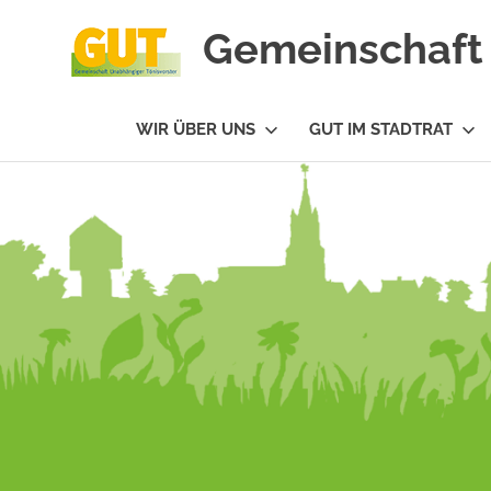
Gemeinschaft 
#GUTfuerTV
WIR ÜBER UNS
GUT IM STADTRAT
Zum
Inhalt
springen