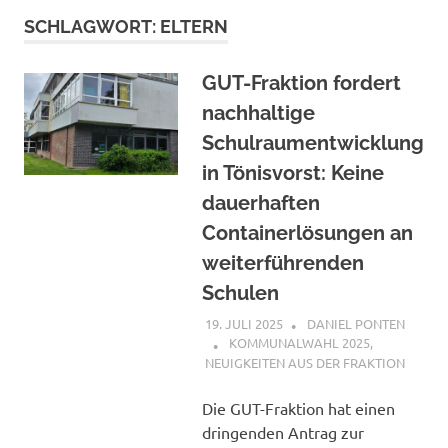
SCHLAGWORT:
ELTERN
GUT-Fraktion fordert
nachhaltige
Schulraumentwicklung
in Tönisvorst: Keine
dauerhaften
Containerlösungen an
weiterführenden
Schulen
19. JULI 2025
DANIEL PONTEN
KOMMUNALWAHL 2025
,
NEUIGKEITEN AUS DER FRAKTION
Die GUT-Fraktion hat einen
dringenden Antrag zur