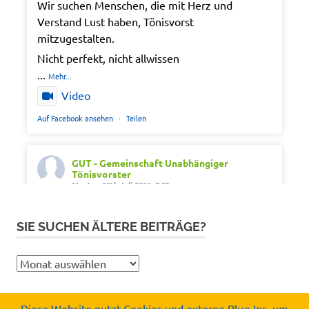
Wir suchen Menschen, die mit Herz und
Verstand Lust haben, Tönisvorst
mitzugestalten.
Nicht perfekt, nicht allwissen
...
Mehr...
Video
Auf Facebook ansehen
·
Teilen
GUT - Gemeinschaft Unabhängiger
Tönisvorster
Montag 20th Juli 2026, 7:05
Out of office. Out of drama.
SIE SUCHEN ÄLTERE BEITRÄGE?
Wir wünschen schöne Ferien, Sonne und gute
Erholung.
Sie
#SommerferienNRW2026
suchen
#GUTfuerToenisvorst
ältere
Diese Website nutzt Cookies und externe Plug-Ins, um
#gemeinschaftunabhaengigertönisvorster