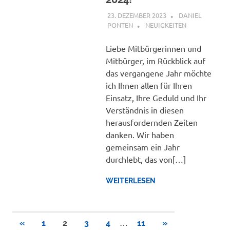
23. DEZEMBER 2023
DANIEL
PONTEN
NEUIGKEITEN
Liebe Mitbürgerinnen und
Mitbürger, im Rückblick auf
das vergangene Jahr möchte
ich Ihnen allen für Ihren
Einsatz, Ihre Geduld und Ihr
Verständnis in diesen
herausfordernden Zeiten
danken. Wir haben
gemeinsam ein Jahr
durchlebt, das von[…]
WEITERLESEN
Seitennummerierung
…
VORHERIGE
NÄCHSTE
«
1
2
3
4
11
»