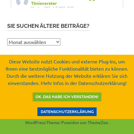
Tönisvorster
Montag 20th Juli 2026, 7:05
Out of office. Out of drama.
SIE SUCHEN ÄLTERE BEITRÄGE?
Wir wünschen schöne Ferien, Sonne und gute
Erholung.
Sie
#SommerferienNRW2026
suchen
#GUTfuerToenisvorst
ältere
#gemeinschaftunabhaengigertönisvorster
Diese Website nutzt Cookies und externe Plug-Ins, um
Beiträge?
#tönisvorst
Ihnen eine bestmögliche Funktionalität bieten zu können.
Copyright by
Durch die weitere Nutzung der Website erklären Sie sich
Video
Gemeinschaft Unabhängiger Tönisvorster e.V.
einverstanden. Mehr Infos in der Datenschutzerklärung!
© 2008-2026
Auf Facebook ansehen
·
Teilen
OK, DAS HABE ICH VERSTANDEN!
GUT - Gemeinschaft Unabhängiger
Tönisvorster
DATENSCHUTZERKLÄRUNG
Mittwoch 15th Juli 2026, 8:37
WordPress-Theme: Poseidon von ThemeZee.
Kurz vor der Sommerpause noch eine gute
Nachricht für alle Igel in Tönisvorst.