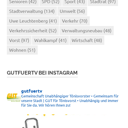
Senioren
(42)
SPD
(52)
Sport
(43)
Stadtrat
(97)
Stadtverwaltung
(134)
Umwelt
(56)
Uwe Leuchtenberg
(41)
Verkehr
(70)
Verkehrssicherheit
(52)
Verwaltungsneubau
(48)
Vorst
(97)
Wahlkampf
(41)
Wirtschaft
(48)
Wohnen
(51)
GUTFUERTV BEI INSTAGRAM
gutfuertv
Gemeinschaft Unabhängiger Tönisvorster • Gemeinsam für
unsere Stadt | GUT für Tönisvorst • Unabhängig und immer
für Sie da. Wir hören Ihnen zu!