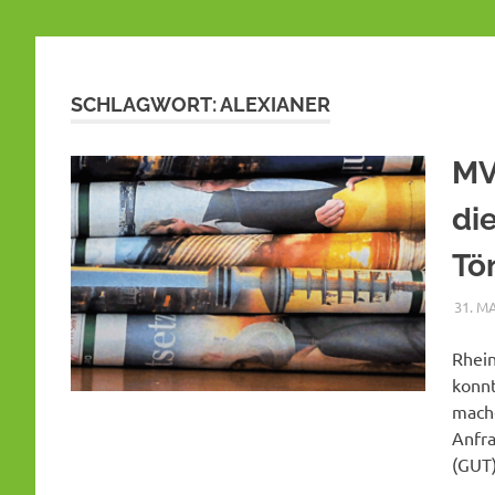
SCHLAGWORT:
ALEXIANER
MV
di
Tö
31. M
Rhein
konn
mache
Anfra
(GUT)