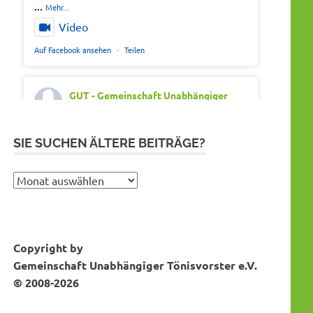
...
Mehr...
Video
Auf Facebook ansehen
·
Teilen
GUT - Gemeinschaft Unabhängiger
Tönisvorster
Montag 20th Juli 2026, 7:05
Out of office. Out of drama.
SIE SUCHEN ÄLTERE BEITRÄGE?
Wir wünschen schöne Ferien, Sonne und
gute Erholung.
Sie
suchen
#SommerferienNRW2026
ältere
#GUTfuerToenisvorst
Bei Instagram folgen
MEHR DAZU...
Beiträge?
#gemeinschaftunabhaengigertönisvorster
Copyright by
#tönisvorst
Gemeinschaft Unabhängiger Tönisvorster e.V.
Video
© 2008-2026
Auf Facebook ansehen
·
Teilen