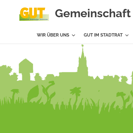
Gemeinschaft 
#GUTfuerTV
WIR ÜBER UNS
GUT IM STADTRAT
Zum
Inhalt
springen